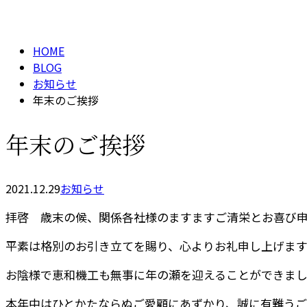
メールフォーム
BLOG
HOME
BLOG
お知らせ
年末のご挨拶
年末のご挨拶
2021.12.29
お知らせ
拝啓 歳末の候、関係各社様のますますご清栄とお喜び
平素は格別のお引き立てを賜り、心よりお礼申し上げます
お陰様で恵和機工も無事に年の瀬を迎えることができま
本年中はひとかたならぬご愛顧にあずかり、誠に有難う