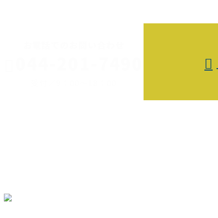
CONTACT
お電話でのお問い合わせ
044-201-7490
受付／9：00～18：00
業務案内
各種募集
ご依頼の流れ
会社概要
ブログ
サイトマップ
お問い合わせ