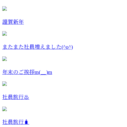
謹賀新年
またまた社員増えました(^o^)
年末のご挨拶m(__)m
社員旅行♨️
社員旅行🧳